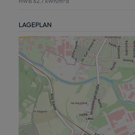
HWB
62.7 kWh/m
a
LAGEPLAN