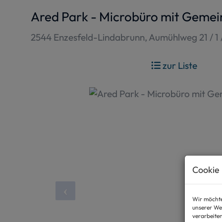
Ared Park - Microbüro mit Gemei
2544 Enzesfeld-Lindabrunn
, Aumühlweg 21 / 1 
zur Liste
Cookie 
Wir möchte
unserer We
verarbeite