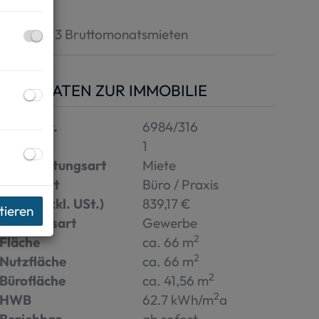
Kaution:
3 Bruttomonatsmieten
BASISDATEN ZUR IMMOBILIE
Objektnr.
6984/316
Zimmer
1
Vermarktungsart
Miete
Objektart
Büro / Praxis
Miete (exkl. USt.)
839,17 €
tieren
Nutzungsart
Gewerbe
2
Fläche
ca. 66 m
2
Nutzfläche
ca. 66 m
2
Bürofläche
ca. 41,56 m
2
HWB
62.7 kWh/m
a