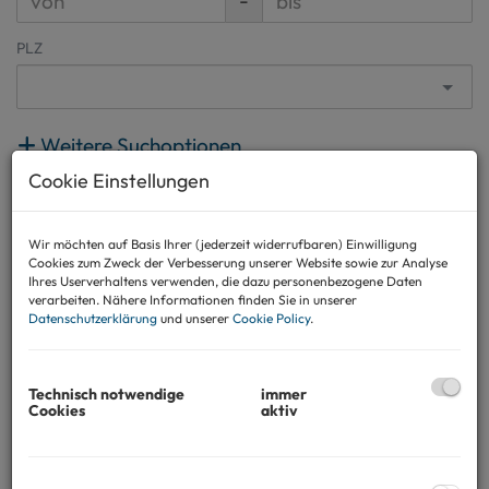
-
PLZ
Weitere Suchoptionen
Cookie Einstellungen
Filter zurücksetzen
Suchen
Wir möchten auf Basis Ihrer (jederzeit widerrufbaren) Einwilligung
Cookies zum Zweck der Verbesserung unserer Website sowie zur Analyse
Ihres Userverhaltens verwenden, die dazu personenbezogene Daten
verarbeiten. Nähere Informationen finden Sie in unserer
1
2
3
4
5
Datenschutzerklärung
und unserer
Cookie Policy
.
Technisch notwendige
immer
Cookies
aktiv